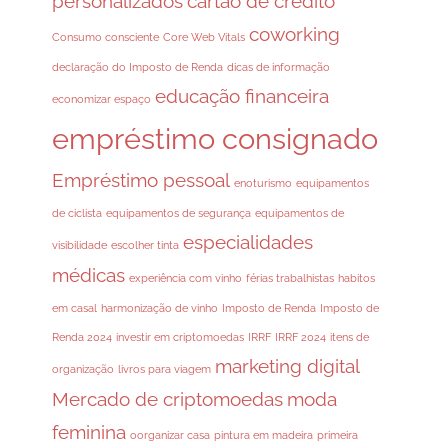
personalizados
cartão de crédito
coworking
Consumo consciente
Core Web Vitals
declaração do Imposto de Renda
dicas de informação
educação financeira
economizar espaço
empréstimo consignado
Empréstimo pessoal
enoturismo
equipamentos
de ciclista
equipamentos de segurança
equipamentos de
especialidades
visibilidade
escolher tinta
médicas
experiência com vinho
férias trabalhistas
habitos
em casal
harmonização de vinho
Imposto de Renda
Imposto de
Renda 2024
investir em criptomoedas
IRRF
IRRF 2024
itens de
marketing digital
organização
livros para viagem
Mercado de criptomoedas
moda
feminina
oorganizar casa
pintura em madeira
primeira