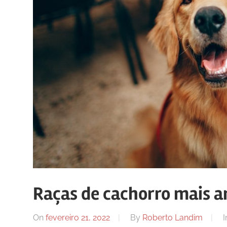
Raças de cachorro mais a
On
fevereiro 21, 2022
By
Roberto Landim
I