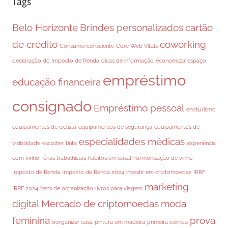
Tags
Belo Horizonte
Brindes personalizados
cartão
de crédito
coworking
Consumo consciente
Core Web Vitals
declaração do Imposto de Renda
dicas de informação
economizar espaço
empréstimo
educação financeira
consignado
Empréstimo pessoal
enoturismo
equipamentos de ciclista
equipamentos de segurança
equipamentos de
especialidades médicas
visibilidade
escolher tinta
experiência
com vinho
férias trabalhistas
habitos em casal
harmonização de vinho
Imposto de Renda
Imposto de Renda 2024
investir em criptomoedas
IRRF
marketing
IRRF 2024
itens de organização
livros para viagem
digital
Mercado de criptomoedas
moda
feminina
prova
oorganizar casa
pintura em madeira
primeira corrida