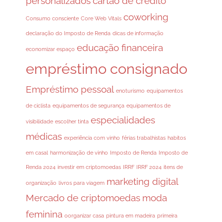
personalizados
cartão de crédito
coworking
Consumo consciente
Core Web Vitals
declaração do Imposto de Renda
dicas de informação
educação financeira
economizar espaço
empréstimo consignado
Empréstimo pessoal
enoturismo
equipamentos
de ciclista
equipamentos de segurança
equipamentos de
especialidades
visibilidade
escolher tinta
médicas
experiência com vinho
férias trabalhistas
habitos
em casal
harmonização de vinho
Imposto de Renda
Imposto de
Renda 2024
investir em criptomoedas
IRRF
IRRF 2024
itens de
marketing digital
organização
livros para viagem
Mercado de criptomoedas
moda
feminina
oorganizar casa
pintura em madeira
primeira