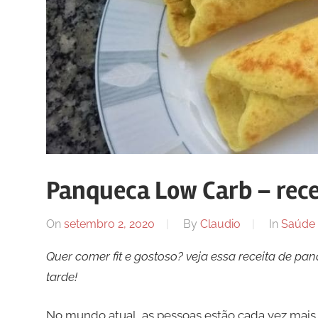
Panqueca Low Carb – recei
On
setembro 2, 2020
By
Claudio
In
Saúde
Quer comer fit e gostoso? veja essa receita de pa
tarde!
No mundo atual, as pessoas estão cada vez mais