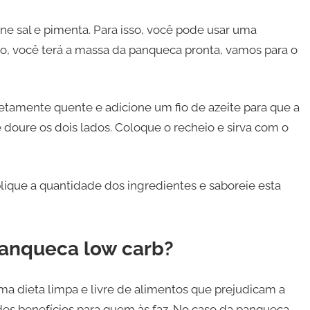
one sal e pimenta. Para isso, você pode usar uma
o, você terá a massa da panqueca pronta, vamos para o
letamente quente e adicione um fio de azeite para que a
 doure os dois lados. Coloque o recheio e sirva com o
plique a quantidade dos ingredientes e saboreie esta
panqueca low carb?
a dieta limpa e livre de alimentos que prejudicam a
 benefícios para quem às faz. No caso da panqueca,