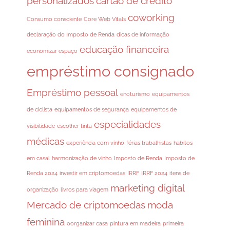
personalizados
cartão de crédito
coworking
Consumo consciente
Core Web Vitals
declaração do Imposto de Renda
dicas de informação
educação financeira
economizar espaço
empréstimo consignado
Empréstimo pessoal
enoturismo
equipamentos
de ciclista
equipamentos de segurança
equipamentos de
especialidades
visibilidade
escolher tinta
médicas
experiência com vinho
férias trabalhistas
habitos
em casal
harmonização de vinho
Imposto de Renda
Imposto de
Renda 2024
investir em criptomoedas
IRRF
IRRF 2024
itens de
marketing digital
organização
livros para viagem
Mercado de criptomoedas
moda
feminina
oorganizar casa
pintura em madeira
primeira