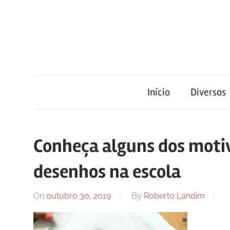
Skip
to
content
Blog
Portal
de
conteúdo
Início
Diversos
de
atualizado
diariamente
notícias
com
Conheça alguns dos motivo
informações
relevantes.
desenhos na escola
FilaCap
On
outubro 30, 2019
By
Roberto Landim