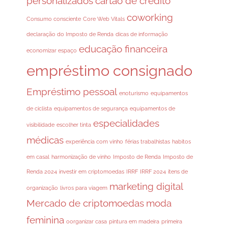
personalizados
cartão de crédito
coworking
Consumo consciente
Core Web Vitals
declaração do Imposto de Renda
dicas de informação
educação financeira
economizar espaço
empréstimo consignado
Empréstimo pessoal
enoturismo
equipamentos
de ciclista
equipamentos de segurança
equipamentos de
especialidades
visibilidade
escolher tinta
médicas
experiência com vinho
férias trabalhistas
habitos
em casal
harmonização de vinho
Imposto de Renda
Imposto de
Renda 2024
investir em criptomoedas
IRRF
IRRF 2024
itens de
marketing digital
organização
livros para viagem
Mercado de criptomoedas
moda
feminina
oorganizar casa
pintura em madeira
primeira