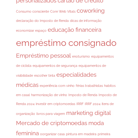
personalizados
cartão de crédito
coworking
Consumo consciente
Core Web Vitals
declaração do Imposto de Renda
dicas de informação
educação financeira
economizar espaço
empréstimo consignado
Empréstimo pessoal
enoturismo
equipamentos
de ciclista
equipamentos de segurança
equipamentos de
especialidades
visibilidade
escolher tinta
médicas
experiência com vinho
férias trabalhistas
habitos
em casal
harmonização de vinho
Imposto de Renda
Imposto de
Renda 2024
investir em criptomoedas
IRRF
IRRF 2024
itens de
marketing digital
organização
livros para viagem
Mercado de criptomoedas
moda
feminina
oorganizar casa
pintura em madeira
primeira