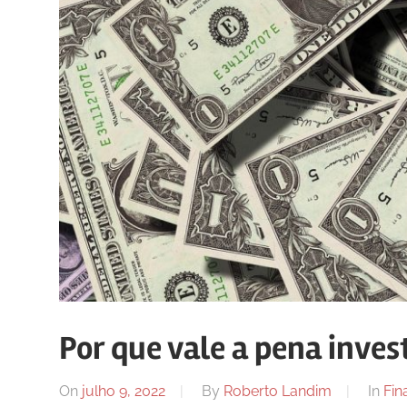
Por que vale a pena inves
On
julho 9, 2022
By
Roberto Landim
In
Fin