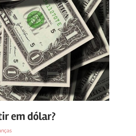
tir em dólar?
anças