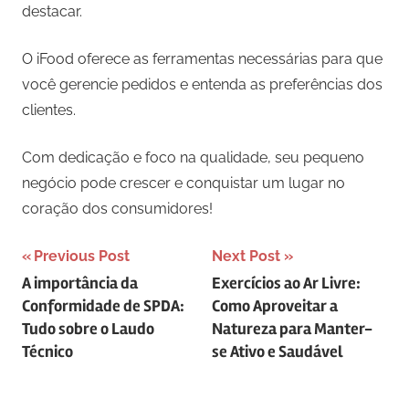
destacar.
O iFood oferece as ferramentas necessárias para que
você gerencie pedidos e entenda as preferências dos
clientes.
Com dedicação e foco na qualidade, seu pequeno
negócio pode crescer e conquistar um lugar no
coração dos consumidores!
Navegação
Previous Post
Next Post
A importância da
Exercícios ao Ar Livre:
de
Conformidade de SPDA:
Como Aproveitar a
Post
Tudo sobre o Laudo
Natureza para Manter-
Técnico
se Ativo e Saudável