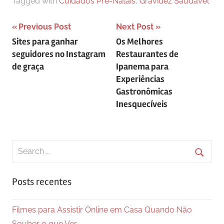
Tagged with
Cuidados Pré-Natais
,
Gravidez Saudável
Navegação
Previous Post
Next Post
Sites para ganhar
Os Melhores
de
seguidores no Instagram
Restaurantes de
Post
de graça
Ipanema para
Experiências
Gastronômicas
Inesquecíveis
Search
for:
Searc
Posts recentes
Filmes para Assistir Online em Casa Quando Não
Souber o que Ver