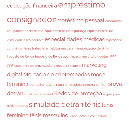
empréstimo
educação financeira
consignado
Empréstimo pessoal
enoturismo
equipamentos de ciclista
equipamentos de segurança
equipamentos de
especialidades médicas
visibilidade
escolher tinta
experiência
com vinho
férias trabalhistas
habitos em casal
harmonização de vinho
Imposto de Renda
Imposto de Renda 2024
investir em criptomoedas
IRRF
marketing
IRRF 2024
itens de organização
livros para viagem
digital
Mercado de criptomoedas
moda
feminina
prova
oorganizar casa
pintura em madeira
primeira corrida
detran
Redes de proteção
qualidade em casal
regras para
simulado detran
tênis
tênis
refrigeradores
feminino
tênis masculino
Vinho
Vinho e enoturismo