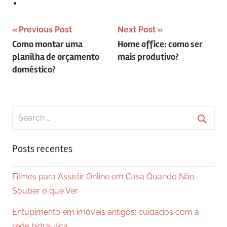
Navegação
Previous Post
Next Post
Como montar uma
Home office: como ser
de
planilha de orçamento
mais produtivo?
Post
doméstico?
Search
for:
Searc
Posts recentes
Filmes para Assistir Online em Casa Quando Não
Souber o que Ver
Entupimento em imóveis antigos: cuidados com a
rede hidráulica