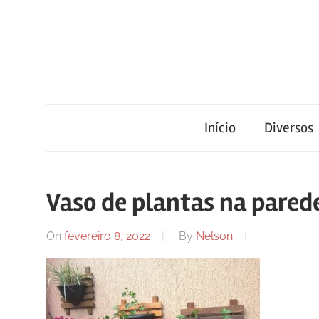
Skip
to
content
Blog
Portal
de
conteúdo
Início
Diversos
de
atualizado
diariamente
notícias
com
Vaso de plantas na pared
informações
relevantes.
FilaCap
On
fevereiro 8, 2022
By
Nelson