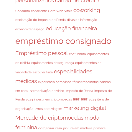
personalizados
cartão de crédito
coworking
Consumo consciente
Core Web Vitals
declaração do Imposto de Renda
dicas de informação
educação financeira
economizar espaço
empréstimo consignado
Empréstimo pessoal
enoturismo
equipamentos
de ciclista
equipamentos de segurança
equipamentos de
especialidades
visibilidade
escolher tinta
médicas
experiência com vinho
férias trabalhistas
habitos
em casal
harmonização de vinho
Imposto de Renda
Imposto de
Renda 2024
investir em criptomoedas
IRRF
IRRF 2024
itens de
marketing digital
organização
livros para viagem
Mercado de criptomoedas
moda
feminina
oorganizar casa
pintura em madeira
primeira