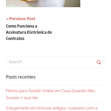
Navegação
Previous Post
Como Funciona a
de
Assinatura Eletrônica de
Post
Contratos
Search
for:
Searc
Posts recentes
Filmes para Assistir Online em Casa Quando Não
Souber o que Ver
Entupimento em imóveis antigos: cuidados com a