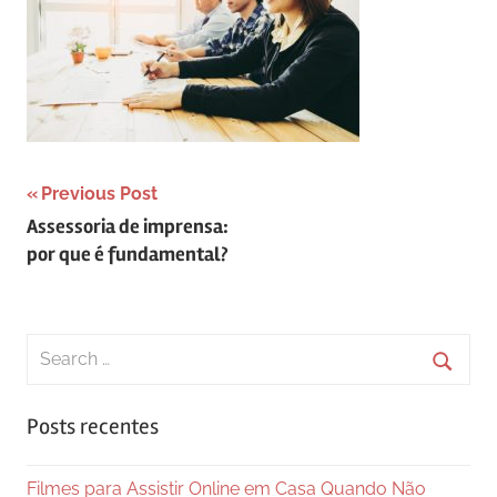
Navegação
Previous Post
Assessoria de imprensa:
de
por que é fundamental?
Post
Search
for:
Searc
Posts recentes
Filmes para Assistir Online em Casa Quando Não