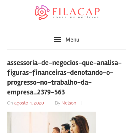
Skip
to
content
Blog
Portal
de
Menu
conteúdo
de
atualizado
diariamente
notícias
assessoria-de-negocios-que-analisa-
com
figuras-financeiras-denotando-o-
FilaCap
informações
relevantes.
progresso-no-trabalho-da-
empresa_2379-563
On
agosto 4, 2020
By
Nelson