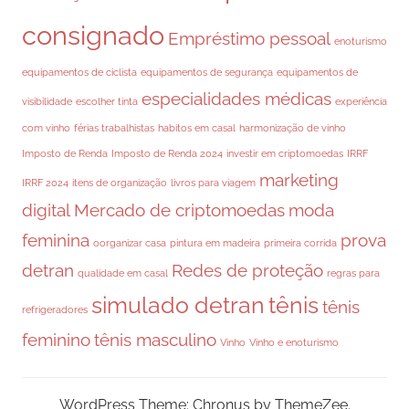
consignado
Empréstimo pessoal
enoturismo
equipamentos de ciclista
equipamentos de segurança
equipamentos de
especialidades médicas
visibilidade
escolher tinta
experiência
com vinho
férias trabalhistas
habitos em casal
harmonização de vinho
Imposto de Renda
Imposto de Renda 2024
investir em criptomoedas
IRRF
marketing
IRRF 2024
itens de organização
livros para viagem
digital
Mercado de criptomoedas
moda
feminina
prova
oorganizar casa
pintura em madeira
primeira corrida
detran
Redes de proteção
qualidade em casal
regras para
simulado detran
tênis
tênis
refrigeradores
feminino
tênis masculino
Vinho
Vinho e enoturismo
WordPress Theme: Chronus by ThemeZee.