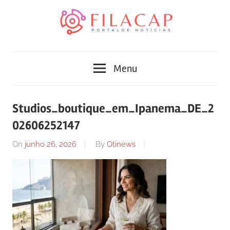
Skip
to
content
Blog
Portal
de
Menu
conteúdo
de
atualizado
diariamente
notícias
Studios_boutique_em_Ipanema_DE_2
com
02606252147
FilaCap
informações
relevantes.
On
junho 26, 2026
By
Otinews