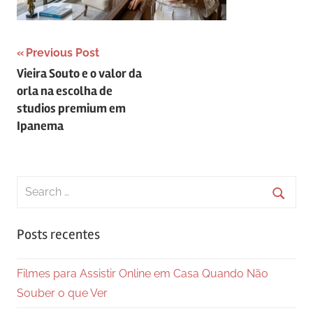
Navegação
Previous Post
Vieira Souto e o valor da
de
orla na escolha de
Post
studios premium em
Ipanema
Search
for:
Searc
Posts recentes
Filmes para Assistir Online em Casa Quando Não
Souber o que Ver