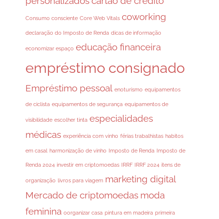
personalizados
cartão de crédito
coworking
Consumo consciente
Core Web Vitals
declaração do Imposto de Renda
dicas de informação
educação financeira
economizar espaço
empréstimo consignado
Empréstimo pessoal
enoturismo
equipamentos
de ciclista
equipamentos de segurança
equipamentos de
especialidades
visibilidade
escolher tinta
médicas
experiência com vinho
férias trabalhistas
habitos
em casal
harmonização de vinho
Imposto de Renda
Imposto de
Renda 2024
investir em criptomoedas
IRRF
IRRF 2024
itens de
marketing digital
organização
livros para viagem
Mercado de criptomoedas
moda
feminina
oorganizar casa
pintura em madeira
primeira