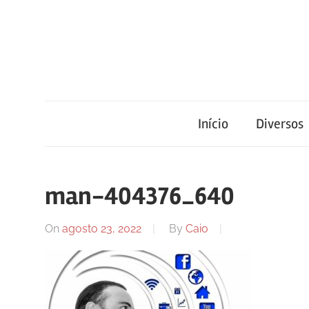
Skip
to
content
Blog
Portal
de
conteúdo
Início
Diversos
de
atualizado
diariamente
notícias
com
man-404376_640
informações
relevantes.
FilaCap
On
agosto 23, 2022
By
Caio