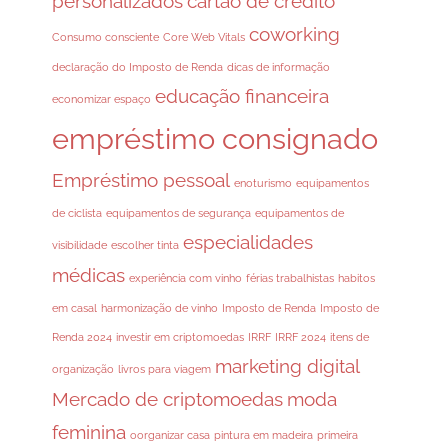
personalizados
cartão de crédito
coworking
Consumo consciente
Core Web Vitals
declaração do Imposto de Renda
dicas de informação
educação financeira
economizar espaço
empréstimo consignado
Empréstimo pessoal
enoturismo
equipamentos
de ciclista
equipamentos de segurança
equipamentos de
especialidades
visibilidade
escolher tinta
médicas
experiência com vinho
férias trabalhistas
habitos
em casal
harmonização de vinho
Imposto de Renda
Imposto de
Renda 2024
investir em criptomoedas
IRRF
IRRF 2024
itens de
marketing digital
organização
livros para viagem
Mercado de criptomoedas
moda
feminina
oorganizar casa
pintura em madeira
primeira