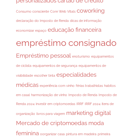
personalizados
cartão de crédito
coworking
Consumo consciente
Core Web Vitals
declaração do Imposto de Renda
dicas de informação
educação financeira
economizar espaço
empréstimo consignado
Empréstimo pessoal
enoturismo
equipamentos
de ciclista
equipamentos de segurança
equipamentos de
especialidades
visibilidade
escolher tinta
médicas
experiência com vinho
férias trabalhistas
habitos
em casal
harmonização de vinho
Imposto de Renda
Imposto de
Renda 2024
investir em criptomoedas
IRRF
IRRF 2024
itens de
marketing digital
organização
livros para viagem
Mercado de criptomoedas
moda
feminina
oorganizar casa
pintura em madeira
primeira