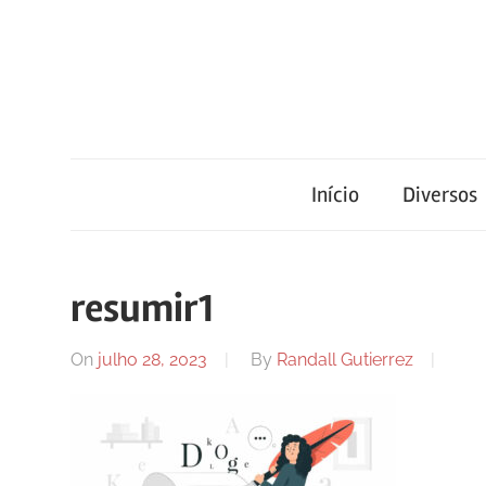
Skip
to
content
Blog
Portal
de
conteúdo
Início
Diversos
de
atualizado
diariamente
notícias
com
resumir1
informações
relevantes.
FilaCap
On
julho 28, 2023
By
Randall Gutierrez