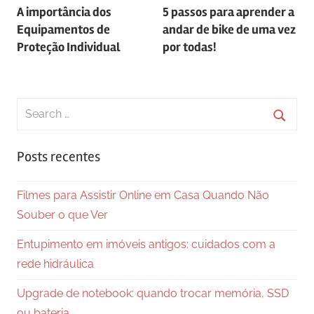
A importância dos
5 passos para aprender a
de
Equipamentos de
andar de bike de uma vez
Post
Proteção Individual
por todas!
Search
for:
Searc
Posts recentes
Filmes para Assistir Online em Casa Quando Não
Souber o que Ver
Entupimento em imóveis antigos: cuidados com a
rede hidráulica
Upgrade de notebook: quando trocar memória, SSD
ou bateria