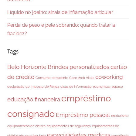
Líquido no joelho: sinais de inflamação articular
Perda de peso e pele sobrando: quando tratar a
flacidez?
Tags
Belo Horizonte
Brindes personalizados
cartão
de crédito
coworking
Consumo consciente
Core Web Vitals
declaração do Imposto de Renda
dicas de informação
economizar espaço
empréstimo
educação financeira
consignado
Empréstimo pessoal
enoturismo
equipamentos de ciclista
equipamentos de segurança
equipamentos de
especialidades médicas
visibilidade
escolher tinta
experiência