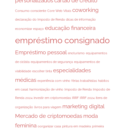
personalizados
cartão de crédito
coworking
Consumo consciente
Core Web Vitals
declaração do Imposto de Renda
dicas de informação
educação financeira
economizar espaço
empréstimo consignado
Empréstimo pessoal
enoturismo
equipamentos
de ciclista
equipamentos de segurança
equipamentos de
especialidades
visibilidade
escolher tinta
médicas
experiência com vinho
férias trabalhistas
habitos
em casal
harmonização de vinho
Imposto de Renda
Imposto de
Renda 2024
investir em criptomoedas
IRRF
IRRF 2024
itens de
marketing digital
organização
livros para viagem
Mercado de criptomoedas
moda
feminina
oorganizar casa
pintura em madeira
primeira