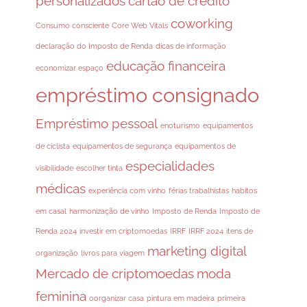
personalizados
cartão de crédito
coworking
Consumo consciente
Core Web Vitals
declaração do Imposto de Renda
dicas de informação
educação financeira
economizar espaço
empréstimo consignado
Empréstimo pessoal
enoturismo
equipamentos
de ciclista
equipamentos de segurança
equipamentos de
especialidades
visibilidade
escolher tinta
médicas
experiência com vinho
férias trabalhistas
habitos
em casal
harmonização de vinho
Imposto de Renda
Imposto de
Renda 2024
investir em criptomoedas
IRRF
IRRF 2024
itens de
marketing digital
organização
livros para viagem
Mercado de criptomoedas
moda
feminina
oorganizar casa
pintura em madeira
primeira