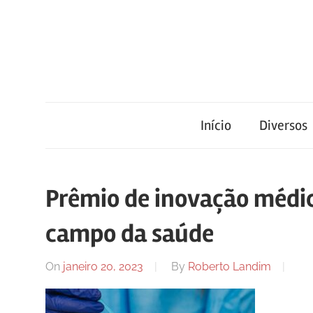
Skip
to
content
Blog
Portal
de
conteúdo
Início
Diversos
de
atualizado
diariamente
notícias
com
Prêmio de inovação médi
informações
relevantes.
campo da saúde
FilaCap
On
janeiro 20, 2023
By
Roberto Landim