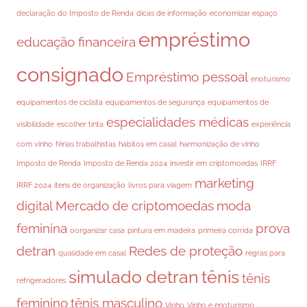
declaração do Imposto de Renda
dicas de informação
economizar espaço
empréstimo
educação financeira
consignado
Empréstimo pessoal
enoturismo
equipamentos de ciclista
equipamentos de segurança
equipamentos de
especialidades médicas
visibilidade
escolher tinta
experiência
com vinho
férias trabalhistas
habitos em casal
harmonização de vinho
Imposto de Renda
Imposto de Renda 2024
investir em criptomoedas
IRRF
marketing
IRRF 2024
itens de organização
livros para viagem
digital
Mercado de criptomoedas
moda
feminina
prova
oorganizar casa
pintura em madeira
primeira corrida
detran
Redes de proteção
qualidade em casal
regras para
simulado detran
tênis
tênis
refrigeradores
feminino
tênis masculino
Vinho
Vinho e enoturismo