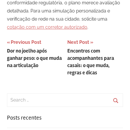
conformidade regulatória, o plano merece avaliação
detalhada. Para uma simulação personalizada e
verificação de rede na sua cidade, solicite uma
cotação com um corretor autorizado
.
Navegação
Previous Post
Next Post
Dor no joelho após
Encontros com
de
ganhar peso: o que muda
acompanhantes para
Post
na articulação
casais: o que muda,
regras e dicas
Search
for:
Searc
Posts recentes