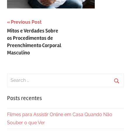
Navegação
Previous Post
Mitos e Verdades Sobre
de
os Procedimentos de
Post
Preenchimento Corporal
Masculino
Search
for:
Searc
Posts recentes
Filmes para Assistir Online em Casa Quando Não
Souber o que Ver