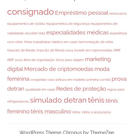
consignado
Empréstimo pessoal
enoturismo
equipamentos de ciclista
equipamentos de segurança
equipamentos de
especialidades médicas
visibilidade
escolher tinta
experiência
com vinho
férias trabalhistas
habitos em casal
harmonização de vinho
Imposto de Renda
Imposto de Renda 2024
investir em criptomoedas
IRRF
marketing
IRRF 2024
itens de organização
livros para viagem
digital
Mercado de criptomoedas
moda
feminina
prova
oorganizar casa
pintura em madeira
primeira corrida
detran
Redes de proteção
qualidade em casal
regras para
simulado detran
tênis
tênis
refrigeradores
feminino
tênis masculino
Vinho
Vinho e enoturismo
WordPress Theme: Chronus by ThemeZee.