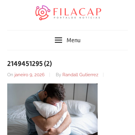
Skip
to
content
Blog
Portal
de
Menu
conteúdo
de
atualizado
diariamente
notícias
2149451295 (2)
com
FilaCap
informações
On
janeiro 9, 2026
By
Randall Gutierrez
relevantes.