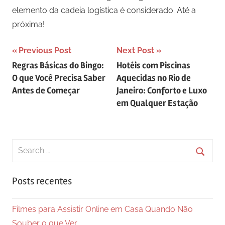
elemento da cadeia logística é considerado. Até a
próxima!
Navegação
Previous Post
Next Post
Regras Básicas do Bingo:
Hotéis com Piscinas
de
O que Você Precisa Saber
Aquecidas no Rio de
Post
Antes de Começar
Janeiro: Conforto e Luxo
em Qualquer Estação
Search
for:
Searc
Posts recentes
Filmes para Assistir Online em Casa Quando Não
Souber o que Ver