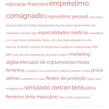
empréstimo
educação financeira
consignado
Empréstimo pessoal
enoturismo
equipamentos de ciclista
equipamentos de segurança
equipamentos de
especialidades médicas
visibilidade
escolher tinta
experiência
com vinho
férias trabalhistas
habitos em casal
harmonização de vinho
Imposto de Renda
Imposto de Renda 2024
investir em criptomoedas
IRRF
marketing
IRRF 2024
itens de organização
livros para viagem
digital
Mercado de criptomoedas
moda
feminina
prova
oorganizar casa
pintura em madeira
primeira corrida
detran
Redes de proteção
qualidade em casal
regras para
simulado detran
tênis
tênis
refrigeradores
feminino
tênis masculino
Vinho
Vinho e enoturismo