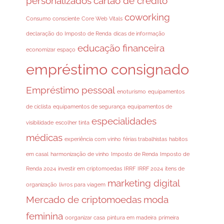
personalizados
cartão de crédito
coworking
Consumo consciente
Core Web Vitals
declaração do Imposto de Renda
dicas de informação
educação financeira
economizar espaço
empréstimo consignado
Empréstimo pessoal
enoturismo
equipamentos
de ciclista
equipamentos de segurança
equipamentos de
especialidades
visibilidade
escolher tinta
médicas
experiência com vinho
férias trabalhistas
habitos
em casal
harmonização de vinho
Imposto de Renda
Imposto de
Renda 2024
investir em criptomoedas
IRRF
IRRF 2024
itens de
marketing digital
organização
livros para viagem
Mercado de criptomoedas
moda
feminina
oorganizar casa
pintura em madeira
primeira