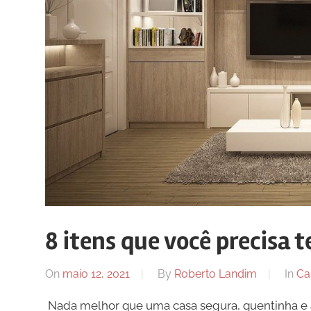
8 itens que você precisa 
On
maio 12, 2021
By
Roberto Landim
In
Ca
Nada melhor que uma casa segura, quentinha e a