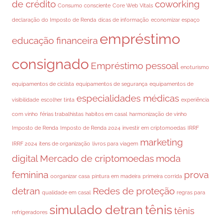
de crédito
coworking
Consumo consciente
Core Web Vitals
declaração do Imposto de Renda
dicas de informação
economizar espaço
empréstimo
educação financeira
consignado
Empréstimo pessoal
enoturismo
equipamentos de ciclista
equipamentos de segurança
equipamentos de
especialidades médicas
visibilidade
escolher tinta
experiência
com vinho
férias trabalhistas
habitos em casal
harmonização de vinho
Imposto de Renda
Imposto de Renda 2024
investir em criptomoedas
IRRF
marketing
IRRF 2024
itens de organização
livros para viagem
digital
Mercado de criptomoedas
moda
feminina
prova
oorganizar casa
pintura em madeira
primeira corrida
detran
Redes de proteção
qualidade em casal
regras para
simulado detran
tênis
tênis
refrigeradores