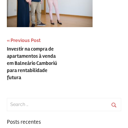
Navegação
Previous Post
Investir na compra de
de
apartamentos à venda
Post
em Balneário Camboriú
para rentabilidade
futura
Search
for:
Searc
Posts recentes