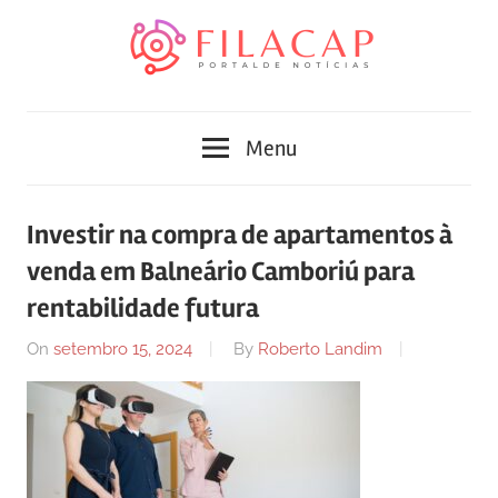
Skip
to
content
Blog
Portal
de
Menu
conteúdo
de
atualizado
diariamente
notícias
Investir na compra de apartamentos à
com
venda em Balneário Camboriú para
FilaCap
informações
relevantes.
rentabilidade futura
On
setembro 15, 2024
By
Roberto Landim