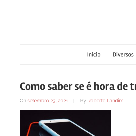
Skip
to
content
Blog
Portal
de
conteúdo
Início
Diversos
de
atualizado
diariamente
notícias
com
Como saber se é hora de t
informações
relevantes.
FilaCap
On
setembro 23, 2021
By
Roberto Landim