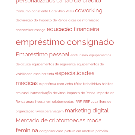
personalizados
cartão de crédito
coworking
Consumo consciente
Core Web Vitals
declaração do Imposto de Renda
dicas de informação
educação financeira
economizar espaço
empréstimo consignado
Empréstimo pessoal
enoturismo
equipamentos
de ciclista
equipamentos de segurança
equipamentos de
especialidades
visibilidade
escolher tinta
médicas
experiência com vinho
férias trabalhistas
habitos
em casal
harmonização de vinho
Imposto de Renda
Imposto de
Renda 2024
investir em criptomoedas
IRRF
IRRF 2024
itens de
marketing digital
organização
livros para viagem
Mercado de criptomoedas
moda
feminina
oorganizar casa
pintura em madeira
primeira