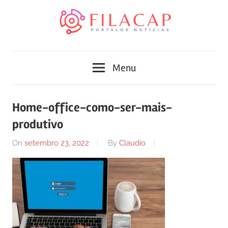
Skip
to
content
Blog
Portal
de
Menu
conteúdo
de
atualizado
diariamente
notícias
Home-office-como-ser-mais-
com
produtivo
FilaCap
informações
relevantes.
On
setembro 23, 2022
By
Claudio