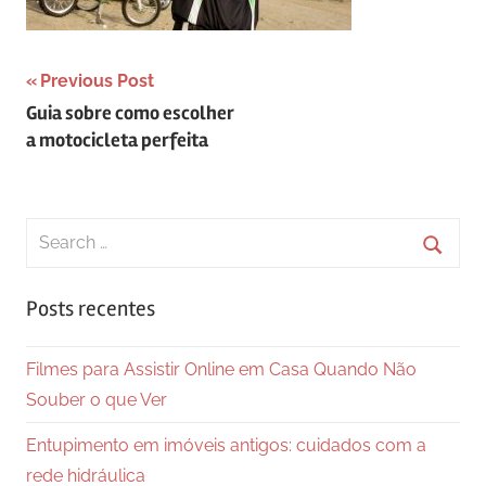
Navegação
Previous Post
Guia sobre como escolher
de
a motocicleta perfeita
Post
Search
for:
Searc
Posts recentes
Filmes para Assistir Online em Casa Quando Não
Souber o que Ver
Entupimento em imóveis antigos: cuidados com a
rede hidráulica