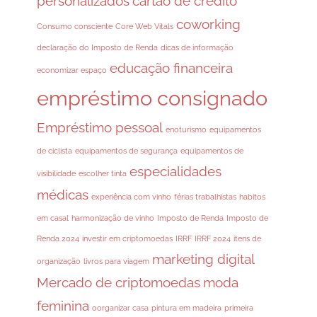
personalizados
cartão de crédito
coworking
Consumo consciente
Core Web Vitals
declaração do Imposto de Renda
dicas de informação
educação financeira
economizar espaço
empréstimo consignado
Empréstimo pessoal
enoturismo
equipamentos
de ciclista
equipamentos de segurança
equipamentos de
especialidades
visibilidade
escolher tinta
médicas
experiência com vinho
férias trabalhistas
habitos
em casal
harmonização de vinho
Imposto de Renda
Imposto de
Renda 2024
investir em criptomoedas
IRRF
IRRF 2024
itens de
marketing digital
organização
livros para viagem
Mercado de criptomoedas
moda
feminina
oorganizar casa
pintura em madeira
primeira