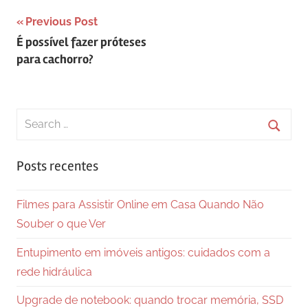
Navegação
Previous Post
É possível fazer próteses
de
para cachorro?
Post
Search
for:
Searc
Posts recentes
Filmes para Assistir Online em Casa Quando Não
Souber o que Ver
Entupimento em imóveis antigos: cuidados com a
rede hidráulica
Upgrade de notebook: quando trocar memória, SSD