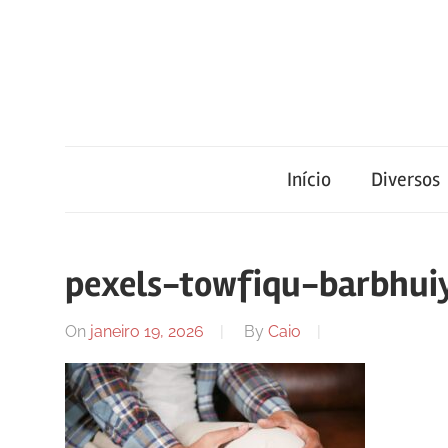
Skip
to
content
Blog
Portal
de
conteúdo
Início
Diversos
de
atualizado
diariamente
notícias
com
pexels-towfiqu-barbhu
informações
relevantes.
FilaCap
On
janeiro 19, 2026
By
Caio