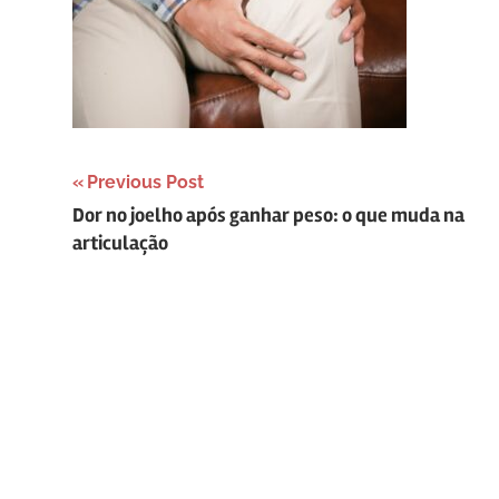
Navegação
Previous Post
Dor no joelho após ganhar peso: o que muda na
de
articulação
Post