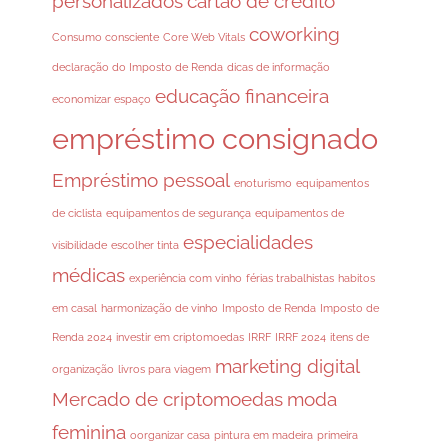
personalizados
cartão de crédito
coworking
Consumo consciente
Core Web Vitals
declaração do Imposto de Renda
dicas de informação
educação financeira
economizar espaço
empréstimo consignado
Empréstimo pessoal
enoturismo
equipamentos
de ciclista
equipamentos de segurança
equipamentos de
especialidades
visibilidade
escolher tinta
médicas
experiência com vinho
férias trabalhistas
habitos
em casal
harmonização de vinho
Imposto de Renda
Imposto de
Renda 2024
investir em criptomoedas
IRRF
IRRF 2024
itens de
marketing digital
organização
livros para viagem
Mercado de criptomoedas
moda
feminina
oorganizar casa
pintura em madeira
primeira