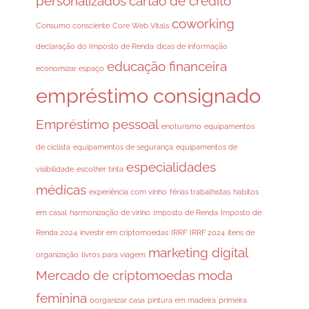
personalizados
cartão de crédito
coworking
Consumo consciente
Core Web Vitals
declaração do Imposto de Renda
dicas de informação
educação financeira
economizar espaço
empréstimo consignado
Empréstimo pessoal
enoturismo
equipamentos
de ciclista
equipamentos de segurança
equipamentos de
especialidades
visibilidade
escolher tinta
médicas
experiência com vinho
férias trabalhistas
habitos
em casal
harmonização de vinho
Imposto de Renda
Imposto de
Renda 2024
investir em criptomoedas
IRRF
IRRF 2024
itens de
marketing digital
organização
livros para viagem
Mercado de criptomoedas
moda
feminina
oorganizar casa
pintura em madeira
primeira