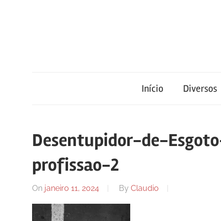
Skip
to
content
Blog
Portal
de
conteúdo
Início
Diversos
de
atualizado
diariamente
notícias
com
Desentupidor-de-Esgoto
informações
relevantes.
profissao-2
FilaCap
On
janeiro 11, 2024
By
Claudio