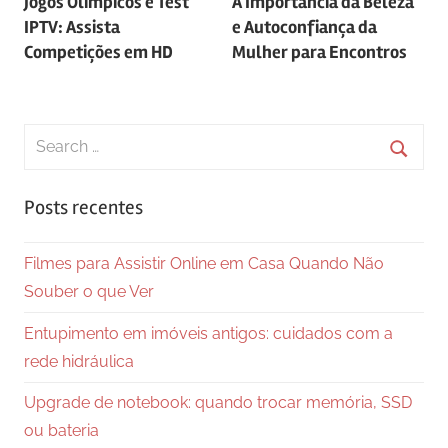
Jogos Olímpicos e Test
A Importância da Beleza
de
IPTV: Assista
e Autoconfiança da
Post
Competições em HD
Mulher para Encontros
Search
for:
Searc
Posts recentes
Filmes para Assistir Online em Casa Quando Não
Souber o que Ver
Entupimento em imóveis antigos: cuidados com a
rede hidráulica
Upgrade de notebook: quando trocar memória, SSD
ou bateria