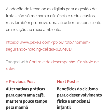
A adoção de tecnologias digitais para a gestão de
frotas não só melhora a eficiência e reduz custos,
mas também promove uma atitude mais consciente
em relação ao meio ambiente.
https://www.pexels.com/pt-br/foto/homem-
segurando-holding-caixas-6169181/
Tagged with
Controle de desempenho
,
Controle de
rotas
Navegação
Previous Post
Next Post
Alternativas práticas
Benefícios do ciclismo
de
para quem ama café,
para o desenvolvimento
Post
mas tem pouco tempo
físico e emocional
pela manhã
infantil