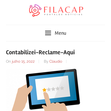
Skip
to
content
Blog
Portal
de
Menu
conteúdo
de
atualizado
diariamente
notícias
Contabilizei-Reclame-Aqui
com
FilaCap
informações
On
julho 15, 2022
By
Claudio
relevantes.