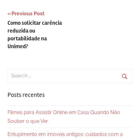
Navegação
Previous Post
Como solicitar carência
de
reduzida ou
Post
portabilidade na
Unimed?
Search
for:
Searc
Posts recentes
Filmes para Assistir Online em Casa Quando Não
Souber o que Ver
Entupimento em imóveis antigos: cuidados com a