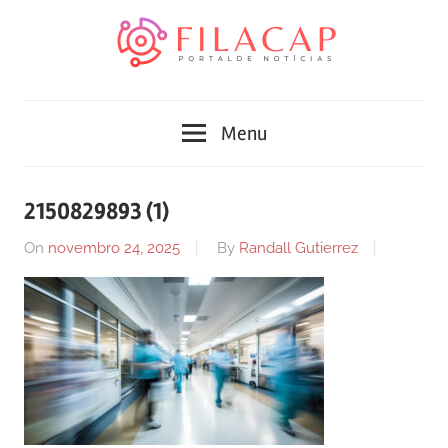
Skip
to
content
Blog
Portal
de
Menu
conteúdo
de
atualizado
diariamente
notícias
2150829893 (1)
com
FilaCap
informações
On
novembro 24, 2025
By
Randall Gutierrez
relevantes.