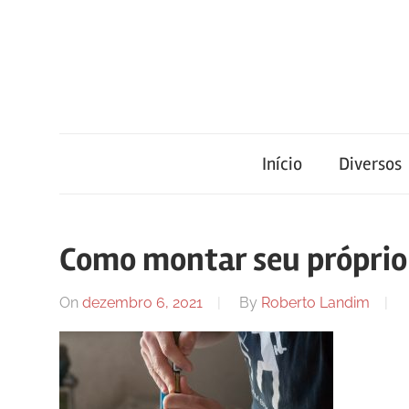
Skip
to
content
Blog
Portal
de
conteúdo
Início
Diversos
de
atualizado
diariamente
notícias
com
Como montar seu próprio 
informações
relevantes.
FilaCap
On
dezembro 6, 2021
By
Roberto Landim