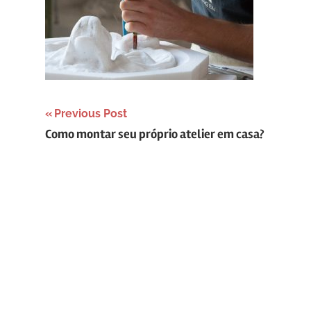
Navegação
Previous Post
Como montar seu próprio atelier em casa?
de
Post