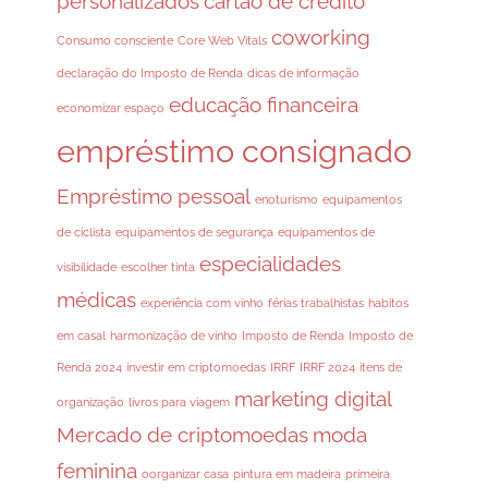
personalizados
cartão de crédito
coworking
Consumo consciente
Core Web Vitals
declaração do Imposto de Renda
dicas de informação
educação financeira
economizar espaço
empréstimo consignado
Empréstimo pessoal
enoturismo
equipamentos
de ciclista
equipamentos de segurança
equipamentos de
especialidades
visibilidade
escolher tinta
médicas
experiência com vinho
férias trabalhistas
habitos
em casal
harmonização de vinho
Imposto de Renda
Imposto de
Renda 2024
investir em criptomoedas
IRRF
IRRF 2024
itens de
marketing digital
organização
livros para viagem
Mercado de criptomoedas
moda
feminina
oorganizar casa
pintura em madeira
primeira