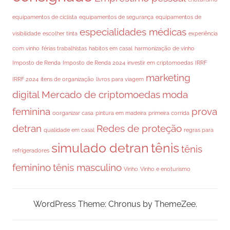
equipamentos de ciclista
equipamentos de segurança
equipamentos de
especialidades médicas
visibilidade
escolher tinta
experiência
com vinho
férias trabalhistas
habitos em casal
harmonização de vinho
Imposto de Renda
Imposto de Renda 2024
investir em criptomoedas
IRRF
marketing
IRRF 2024
itens de organização
livros para viagem
digital
Mercado de criptomoedas
moda
feminina
prova
oorganizar casa
pintura em madeira
primeira corrida
detran
Redes de proteção
qualidade em casal
regras para
simulado detran
tênis
tênis
refrigeradores
feminino
tênis masculino
Vinho
Vinho e enoturismo
WordPress Theme: Chronus by ThemeZee.