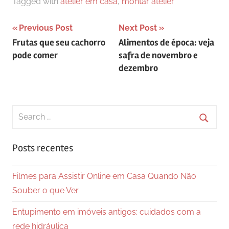
Tagged with
atelier em casa
,
montar atelier
Navegação
Previous Post
Next Post
Frutas que seu cachorro
Alimentos de época: veja
de
pode comer
safra de novembro e
Post
dezembro
Search
for:
Searc
Posts recentes
Filmes para Assistir Online em Casa Quando Não
Souber o que Ver
Entupimento em imóveis antigos: cuidados com a
rede hidráulica