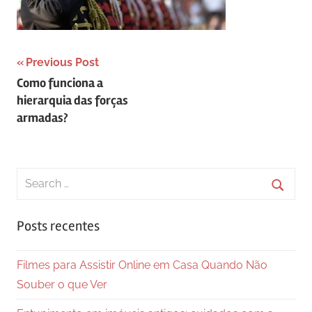
Navegação
Previous Post
Como funciona a
de
hierarquia das forças
Post
armadas?
Search
for:
Searc
Posts recentes
Filmes para Assistir Online em Casa Quando Não
Souber o que Ver