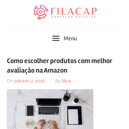
Skip
to
content
Blog
Portal
de
Menu
conteúdo
de
atualizado
diariamente
notícias
Como escolher produtos com melhor
com
avaliação na Amazon
FilaCap
informações
relevantes.
On
outubro 2, 2025
By
Silva