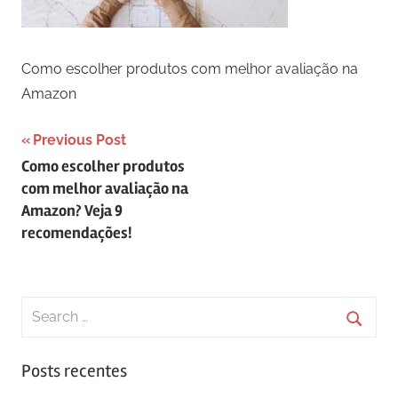
Como escolher produtos com melhor avaliação na
Amazon
Navegação
Previous Post
Como escolher produtos
de
com melhor avaliação na
Post
Amazon? Veja 9
recomendações!
Search
for:
Searc
Posts recentes