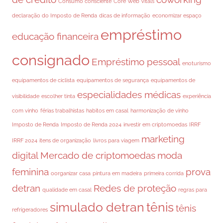
Consumo consciente
Core Web Vitals
declaração do Imposto de Renda
dicas de informação
economizar espaço
empréstimo
educação financeira
consignado
Empréstimo pessoal
enoturismo
equipamentos de ciclista
equipamentos de segurança
equipamentos de
especialidades médicas
visibilidade
escolher tinta
experiência
com vinho
férias trabalhistas
habitos em casal
harmonização de vinho
Imposto de Renda
Imposto de Renda 2024
investir em criptomoedas
IRRF
marketing
IRRF 2024
itens de organização
livros para viagem
digital
Mercado de criptomoedas
moda
feminina
prova
oorganizar casa
pintura em madeira
primeira corrida
detran
Redes de proteção
qualidade em casal
regras para
simulado detran
tênis
tênis
refrigeradores