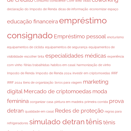
Consumo consciente
Core Web Vitals
declaração do Imposto de Renda
dicas de informação
economizar espaço
empréstimo
educação financeira
consignado
Empréstimo pessoal
enoturismo
equipamentos de ciclista
equipamentos de segurança
equipamentos de
especialidades médicas
visibilidade
escolher tinta
experiência
com vinho
férias trabalhistas
habitos em casal
harmonização de vinho
Imposto de Renda
Imposto de Renda 2024
investir em criptomoedas
IRRF
marketing
IRRF 2024
itens de organização
livros para viagem
digital
Mercado de criptomoedas
moda
feminina
prova
oorganizar casa
pintura em madeira
primeira corrida
detran
Redes de proteção
qualidade em casal
regras para
simulado detran
tênis
tênis
refrigeradores