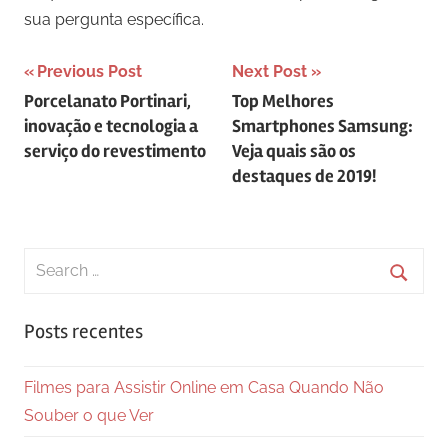
sua pergunta específica.
Navegação
Previous Post
Next Post
Porcelanato Portinari,
Top Melhores
de
inovação e tecnologia a
Smartphones Samsung:
Post
serviço do revestimento
Veja quais são os
destaques de 2019!
Search
for:
Searc
Posts recentes
Filmes para Assistir Online em Casa Quando Não
Souber o que Ver