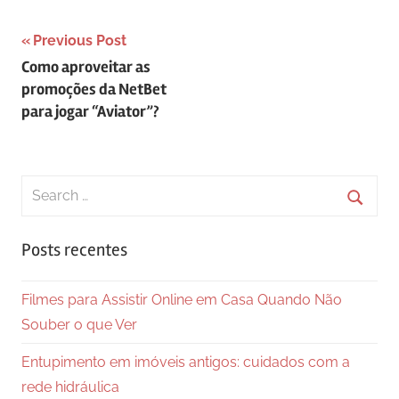
Navegação
Previous Post
Como aproveitar as
de
promoções da NetBet
Post
para jogar “Aviator”?
Search
for:
Searc
Posts recentes
Filmes para Assistir Online em Casa Quando Não
Souber o que Ver
Entupimento em imóveis antigos: cuidados com a
rede hidráulica