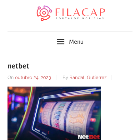
Skip
to
content
Blog
Portal
de
Menu
conteúdo
de
atualizado
diariamente
notícias
netbet
com
FilaCap
informações
On
outubro 24, 2023
By
Randall Gutierrez
relevantes.