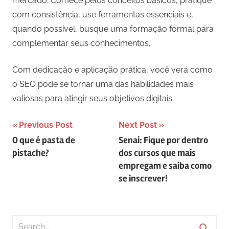
mercado. Comece pelos conceitos básicos, pratique
com consistência, use ferramentas essenciais e,
quando possível, busque uma formação formal para
complementar seus conhecimentos.
Com dedicação e aplicação prática, você verá como
o SEO pode se tornar uma das habilidades mais
valiosas para atingir seus objetivos digitais.
Navegação
Previous Post
Next Post
O que é pasta de
Senai: Fique por dentro
de
pistache?
dos cursos que mais
Post
empregam e saiba como
se inscrever!
Search