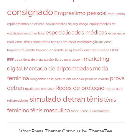
consignado
Empréstimo pessoal
enoturismo
equipamentos de ciclista
equipamentos de segurança
equipamentos de
especialidades médicas
visibilidade
escolher tinta
experiência
com vinho
férias trabalhistas
habitos em casal
harmonização de vinho
Imposto de Renda
Imposto de Renda 2024
investir em criptomoedas
IRRF
marketing
IRRF 2024
itens de organização
livros para viagem
digital
Mercado de criptomoedas
moda
feminina
prova
oorganizar casa
pintura em madeira
primeira corrida
detran
Redes de proteção
qualidade em casal
regras para
simulado detran
tênis
tênis
refrigeradores
feminino
tênis masculino
Vinho
Vinho e enoturismo
WordPress Theme: Chronus by ThemeZee.