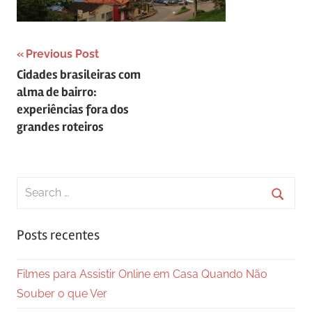
Navegação
Previous Post
Cidades brasileiras com
de
alma de bairro:
Post
experiências fora dos
grandes roteiros
Search
for:
Searc
Posts recentes
Filmes para Assistir Online em Casa Quando Não
Souber o que Ver