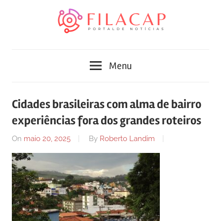
Skip
to
content
Blog
Portal
de
Menu
conteúdo
de
atualizado
diariamente
notícias
Cidades brasileiras com alma de bairro
com
experiências fora dos grandes roteiros
FilaCap
informações
relevantes.
On
maio 20, 2025
By
Roberto Landim