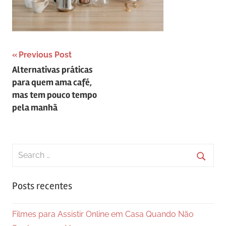
Navegação
Previous Post
Alternativas práticas
de
para quem ama café,
Post
mas tem pouco tempo
pela manhã
Search
for:
Searc
Posts recentes
Filmes para Assistir Online em Casa Quando Não