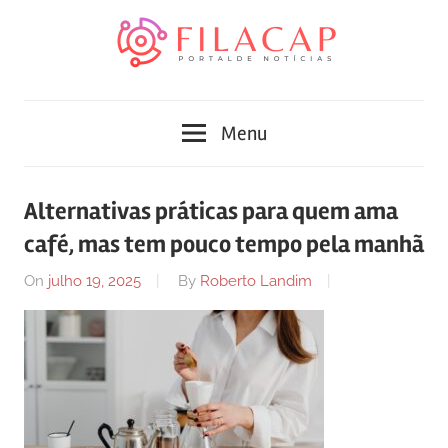
Skip
to
content
Blog
Portal
de
Menu
conteúdo
de
atualizado
diariamente
notícias
Alternativas práticas para quem ama
com
café, mas tem pouco tempo pela manhã
FilaCap
informações
relevantes.
On
julho 19, 2025
By
Roberto Landim