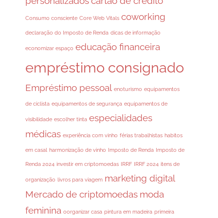
personalizados
cartão de crédito
coworking
Consumo consciente
Core Web Vitals
declaração do Imposto de Renda
dicas de informação
educação financeira
economizar espaço
empréstimo consignado
Empréstimo pessoal
enoturismo
equipamentos
de ciclista
equipamentos de segurança
equipamentos de
especialidades
visibilidade
escolher tinta
médicas
experiência com vinho
férias trabalhistas
habitos
em casal
harmonização de vinho
Imposto de Renda
Imposto de
Renda 2024
investir em criptomoedas
IRRF
IRRF 2024
itens de
marketing digital
organização
livros para viagem
Mercado de criptomoedas
moda
feminina
oorganizar casa
pintura em madeira
primeira