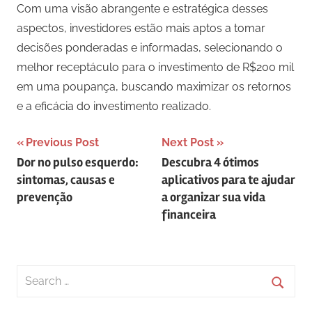
Com uma visão abrangente e estratégica desses
aspectos, investidores estão mais aptos a tomar
decisões ponderadas e informadas, selecionando o
melhor receptáculo para o investimento de R$200 mil
em uma poupança, buscando maximizar os retornos
e a eficácia do investimento realizado.
Navegação
Previous Post
Next Post
Dor no pulso esquerdo:
Descubra 4 ótimos
de
sintomas, causas e
aplicativos para te ajudar
Post
prevenção
a organizar sua vida
financeira
Search
for:
Searc