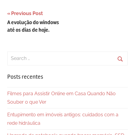
Navegação
Previous Post
A evolução do windows
de
até os dias de hoje.
Post
Search
for:
Searc
Posts recentes
Filmes para Assistir Online em Casa Quando Não
Souber o que Ver
Entupimento em imóveis antigos: cuidados com a
rede hidráulica