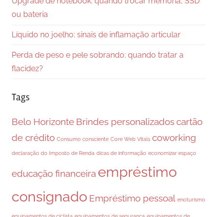
Upgrade de notebook: quando trocar memória, SSD
ou bateria
Líquido no joelho: sinais de inflamação articular
Perda de peso e pele sobrando: quando tratar a
flacidez?
Tags
Belo Horizonte
Brindes personalizados
cartão
de crédito
coworking
Consumo consciente
Core Web Vitals
declaração do Imposto de Renda
dicas de informação
economizar espaço
empréstimo
educação financeira
consignado
Empréstimo pessoal
enoturismo
equipamentos de ciclista
equipamentos de segurança
equipamentos de