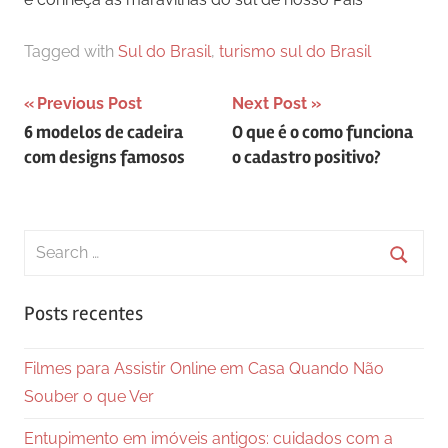
Tagged with
Sul do Brasil
,
turismo sul do Brasil
Navegação
Previous Post
Next Post
6 modelos de cadeira
O que é o como funciona
de
com designs famosos
o cadastro positivo?
Post
Search
for:
Searc
Posts recentes
Filmes para Assistir Online em Casa Quando Não
Souber o que Ver
Entupimento em imóveis antigos: cuidados com a