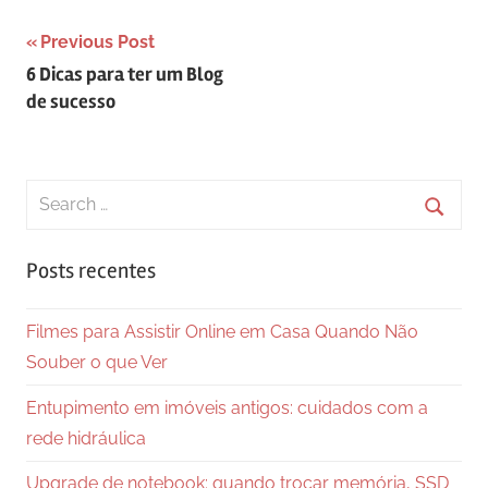
Navegação
Previous Post
6 Dicas para ter um Blog
de
de sucesso
Post
Search
for:
Searc
Posts recentes
Filmes para Assistir Online em Casa Quando Não
Souber o que Ver
Entupimento em imóveis antigos: cuidados com a
rede hidráulica
Upgrade de notebook: quando trocar memória, SSD